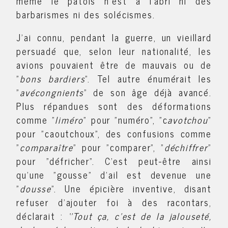
même le patois n'est à l'abri ni des
barbarismes ni des solécismes.
J'ai connu, pendant la guerre, un vieillard
persuadé que, selon leur nationalité, les
avions pouvaient être de mauvais ou de
"
bons bardiers
". Tel autre énumérait les
"
avécongnients
" de son âge déjà avancé.
Plus répandues sont des déformations
comme "
liméro
" pour "numéro", "c
avotchou
"
pour "caoutchoux", des confusions comme
"
comparaître
" pour "comparer", "
déchiffrer
"
pour "défricher". C'est peut-être ainsi
qu'une "gousse" d'ail est devenue une
"
dousse
". Une épicière inventive, disant
refuser d’ajouter foi à des racontars,
déclarait :
‘’Tout ça, c’est de la jalouseté,