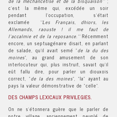
de la méchancetise et de la bisquaison’’
;
c’est la même qui, excédée un soir
pendant l’occupation, s’était
exclamée
‘’Les Français, dhiors, les
Allemands, raouste ! il me faut de
l’accalmie et de la reposance.’’
Récemment
encore, un septuagénaire disait, en parlant
de salade, qu'il avait semé "
de la du des
moines
", au grand amusement de son
interlocuteur qui, plus instruit, savait qu'il
eût fallu dire, pour parler un diouxois
correct, "
de la des moines
", "la" ayant au
pays la valeur démonstrative de "celle".
DES CHAMPS LEXICAUX PRIVILEGIES.
On ne s'étonnera guère que le parler de
notre village, anciennement peuplé de