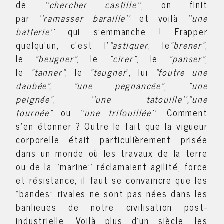
de
‘’chercher castille’’
, on finit
par
‘’ramasser baraille’’
et voilà
‘’une
batterie’’
qui s’emmanche ! Frapper
quelqu'un, c'est l'
"astiquer
, le
"brener"
,
le
"beugner"
, le
"cirer"
, le
"panser"
,
le
"tanner"
, le
"teugner
", lui
"foutre une
daubée", "une pegnancée"
,
"une
peignée"
,
‘’une tatouille’’,"une
tournée"
ou
‘’une trifouillée’’
. Comment
s'en étonner ? Outre le fait que la vigueur
corporelle était particulièrement prisée
dans un monde où les travaux de la terre
ou de la ‘’marine’’ réclamaient agilité, force
et résistance, il faut se convaincre que les
"bandes" rivales ne sont pas nées dans les
banlieues de notre civilisation post-
industrielle. Voilà plus d'un siècle, les